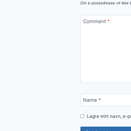
Din e-postadresse vil ikke b
Comment
*
Name
*
Lagre mitt navn, e-p