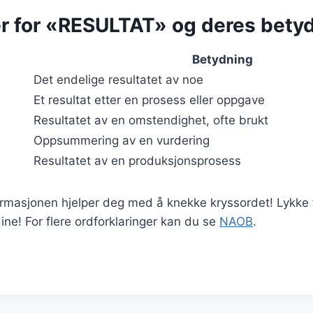
 for «RESULTAT» og deres bety
Betydning
Det endelige resultatet av noe
Et resultat etter en prosess eller oppgave
Resultatet av en omstendighet, ofte brukt
Oppsummering av en vurdering
Resultatet av en produksjonsprosess
masjonen hjelper deg med å knekke kryssordet! Lykke ti
ne! For flere ordforklaringer kan du se
NAOB
.