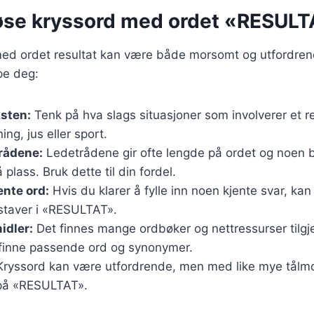
øse kryssord med ordet «RESUL
med ordet resultat kan være både morsomt og utfordren
pe deg:
sten:
Tenk på hva slags situasjoner som involverer et re
ing, jus eller sport.
rådene:
Ledetrådene gir ofte lengde på ordet og noen 
 plass. Bruk dette til din fordel.
ente ord:
Hvis du klarer å fylle inn noen kjente svar, kan 
taver i «RESULTAT».
idler:
Det finnes mange ordbøker og nettressurser tilgj
 finne passende ord og synonymer.
ryssord kan være utfordrende, men med like mye tålm
 på «RESULTAT».