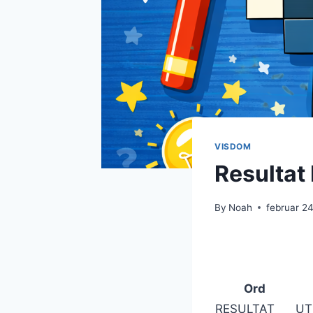
VISDOM
Resultat
By
Noah
februar 2
Ord
RESULTAT
UT