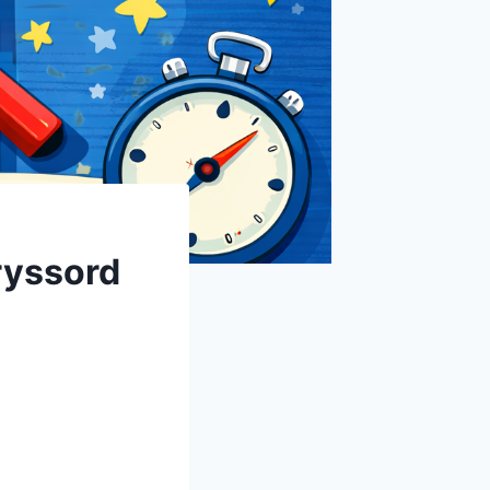
ryssord