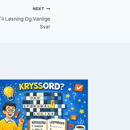
NEXT
il Løsning Og Vanlige
Svar