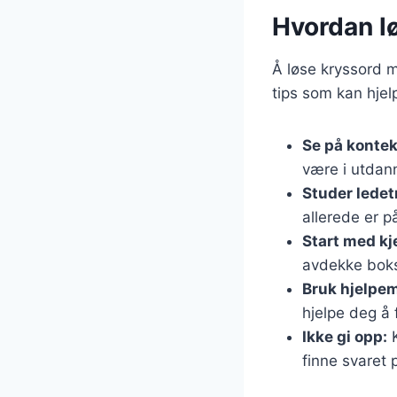
Hvordan l
Å løse kryssord 
tips som kan hjel
Se på kontek
være i utdann
Studer ledet
allerede er på
Start med kj
avdekke boks
Bruk hjelpem
hjelpe deg å
Ikke gi opp:
K
finne svaret