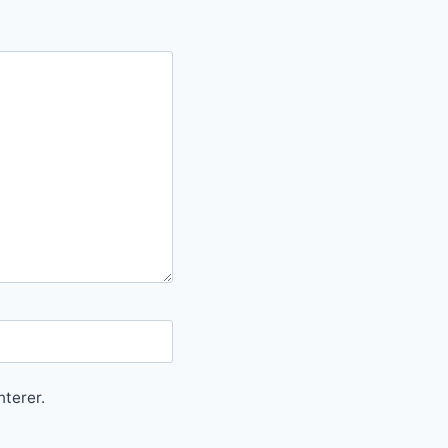
nterer.