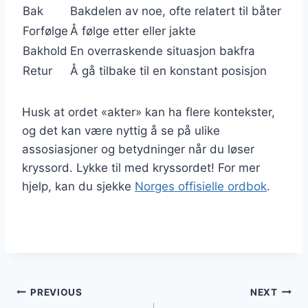
Bak
Bakdelen av noe, ofte relatert til båter
Forfølge
Å følge etter eller jakte
Bakhold
En overraskende situasjon bakfra
Retur
Å gå tilbake til en konstant posisjon
Husk at ordet «akter» kan ha flere kontekster,
og det kan være nyttig å se på ulike
assosiasjoner og betydninger når du løser
kryssord. Lykke til med kryssordet! For mer
hjelp, kan du sjekke
Norges offisielle ordbok
.
Innleggsnavigasjon
PREVIOUS
NEXT