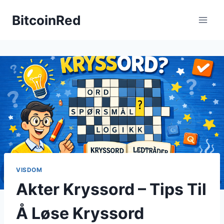
Skip
BitcoinRed
to
content
VISDOM
Akter Kryssord – Tips Til
Å Løse Kryssord