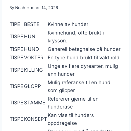
By
Noah
mars 14, 2026
TIPE
BESTE
Kvinne av hunder
Kvinnehund, ofte brukt i
TISPE
HUN
kryssord
TISPE
HUND
Generell betegnelse på hunder
TISPE
VOKTER
En type hund brukt til vakthold
Unge av flere dyrearter, mulig
TISPE
KILLING
enn hunder
Mulig referanse til en hund
TISPE
GLOPP
som glipper
Refererer gjerne til en
TISPE
STAMME
hunderase
Kan vise til hunders
TISPE
KONSEPT
oppdragelse