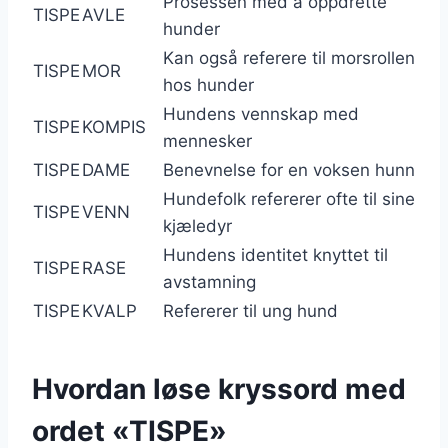
Prosessen med å oppdrette
TISPE
AVLE
hunder
Kan også referere til morsrollen
TISPE
MOR
hos hunder
Hundens vennskap med
TISPE
KOMPIS
mennesker
TISPE
DAME
Benevnelse for en voksen hunn
Hundefolk refererer ofte til sine
TISPE
VENN
kjæledyr
Hundens identitet knyttet til
TISPE
RASE
avstamning
TISPE
KVALP
Refererer til ung hund
Hvordan løse kryssord med
ordet «TISPE»