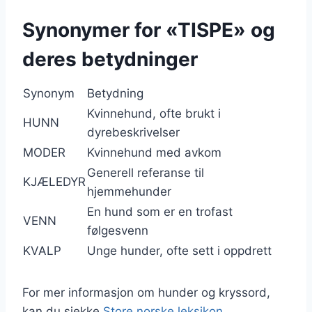
Synonymer for «TISPE» og
deres betydninger
Synonym
Betydning
Kvinnehund, ofte brukt i
HUNN
dyrebeskrivelser
MODER
Kvinnehund med avkom
Generell referanse til
KJÆLEDYR
hjemmehunder
En hund som er en trofast
VENN
følgesvenn
KVALP
Unge hunder, ofte sett i oppdrett
For mer informasjon om hunder og kryssord,
kan du sjekke
Store norske leksikon
.