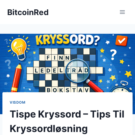
Skip
BitcoinRed
to
content
VISDOM
Tispe Kryssord – Tips Til
Kryssordløsning