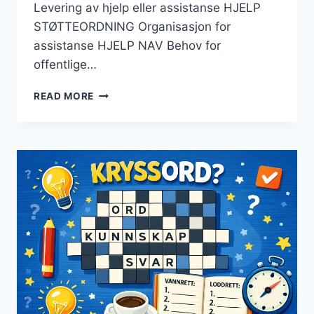
Levering av hjelp eller assistanse HJELP
STØTTEORDNING Organisasjon for
assistanse HJELP NAV Behov for
offentlige…
HJELP
READ MORE
KRYSSORD
–
TIPS
FOR
LØSNING
AV
KRYSSORD