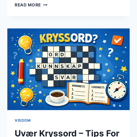
RUSSISK
READ MORE
BY
KRYSSORD
–
TIPS
FOR
LØSNING
AV
KRYSSORD
VISDOM
Uvær Kryssord – Tips For