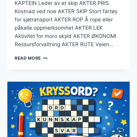
KAPTEIN Leder av et skip AKTER PRIS
Kostnad ved noe AKTER SKIP Stort fartøy
for sjøtransport AKTER ROP Å rope eller
påkalle oppmerksomhet AKTER LEK
Aktivitet for moro skyld AKTER ØKONOMI
Ressursforvaltning AKTER RUTE Veien…
AKTER
READ MORE
KRYSSORD
–
TIPS
TIL
Å
LØSE
KRYSSORD