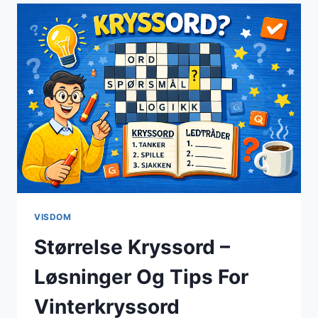
FOR
LØSNING
AV
GÅTER
VISDOM
Størrelse Kryssord –
Løsninger Og Tips For
Vinterkryssord