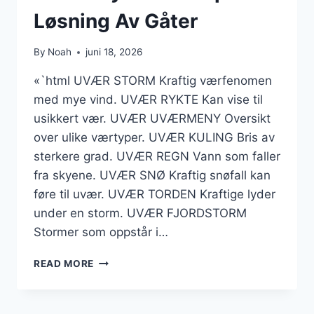
Løsning Av Gåter
By
Noah
juni 18, 2026
«`html UVÆR STORM Kraftig værfenomen
med mye vind. UVÆR RYKTE Kan vise til
usikkert vær. UVÆR UVÆRMENY Oversikt
over ulike værtyper. UVÆR KULING Bris av
sterkere grad. UVÆR REGN Vann som faller
fra skyene. UVÆR SNØ Kraftig snøfall kan
føre til uvær. UVÆR TORDEN Kraftige lyder
under en storm. UVÆR FJORDSTORM
Stormer som oppstår i…
UVÆR
READ MORE
KRYSSORD
–
TIPS