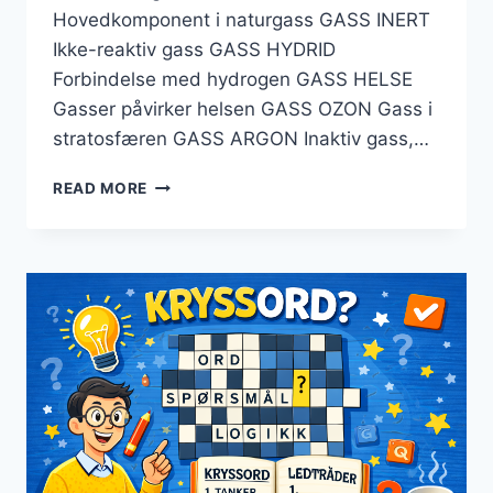
Hovedkomponent i naturgass GASS INERT
Ikke-reaktiv gass GASS HYDRID
Forbindelse med hydrogen GASS HELSE
Gasser påvirker helsen GASS OZON Gass i
stratosfæren GASS ARGON Inaktiv gass,…
GASS
READ MORE
KRYSSORD
–
LØSNINGSTIPS
OG
VANNRETT
VINKLER