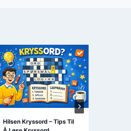
Hilsen Kryssord – Tips Til
Angrep 
Å Løse Kryssord
For Å L