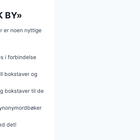
K BY»
r er noen nyttige
 i forbindelse
ll bokstaver og
eg bokstaver til de
 synonymordbøker
ed det!