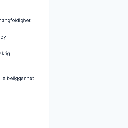
 mangfoldighet
rby
skrig
elle beliggenhet