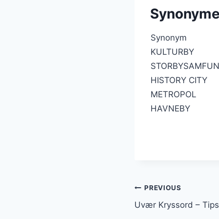
Synonymer
Synonym
KULTURBY
STORBYSAMFU
HISTORY CITY
METROPOL
HAVNEBY
Innleggsnav
PREVIOUS
Uvær Kryssord – Tips