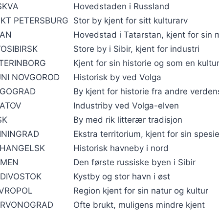
SKVA
Hovedstaden i Russland
KT PETERSBURG
Stor by kjent for sitt kulturarv
ZAN
Hovedstad i Tatarstan, kjent for sin
OSIBIRSK
Store by i Sibir, kjent for industri
TERINBORG
Kjent for sin historie og som en kultu
JNI NOVGOROD
Historisk by ved Volga
LGOGRAD
By kjent for historie fra andre verden
ATOV
Industriby ved Volga-elven
SK
By med rik litterær tradisjon
ININGRAD
Ekstra territorium, kjent for sin spesi
HANGELSK
Historisk havneby i nord
UMEN
Den første russiske byen i Sibir
DIVOSTOK
Kystby og stor havn i øst
VROPOL
Region kjent for sin natur og kultur
ERVONOGRAD
Ofte brukt, muligens mindre kjent