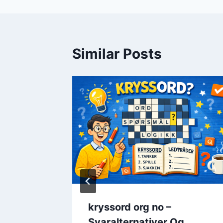
Similar Posts
– Tips
kryssord org no –
d
Svaralternativer Og