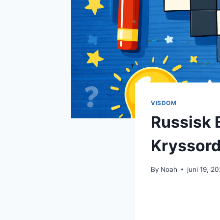
VISDOM
Russisk 
Kryssor
By
Noah
juni 19, 2