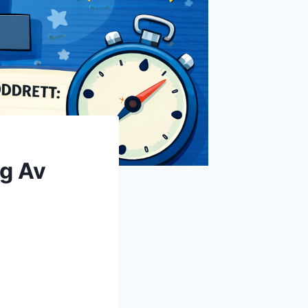
ng Av