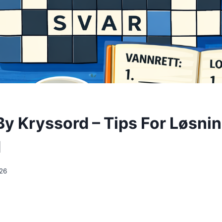
By Kryssord – Tips For Løsni
d
026