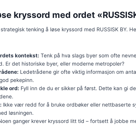
øse kryssord med ordet «RUSSIS
 strategisk tenking å løse kryssord med RUSSISK BY. He
rdets kontekst:
Tenk på hva slags byer som ofte nevnes
 Er det historiske byer, eller moderne metropoler?
rådene:
Ledetrådene gir ofte viktig informasjon om anta
god pekepinn.
kle ord:
Fyll inn de du er sikker på først. Dette kan gi d
rdene.
:
Ikke vær redd for å bruke ordbøker eller nettbaserte
med løsningen.
oen ganger krever kryssord litt tid – fortsett å jobbe m