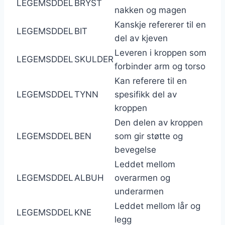
LEGEMSDDEL
BRYST
nakken og magen
Kanskje refererer til en
LEGEMSDDEL
BIT
del av kjeven
Leveren i kroppen som
LEGEMSDDEL
SKULDER
forbinder arm og torso
Kan referere til en
LEGEMSDDEL
TYNN
spesifikk del av
kroppen
Den delen av kroppen
LEGEMSDDEL
BEN
som gir støtte og
bevegelse
Leddet mellom
LEGEMSDDEL
ALBUH
overarmen og
underarmen
Leddet mellom lår og
LEGEMSDDEL
KNE
legg