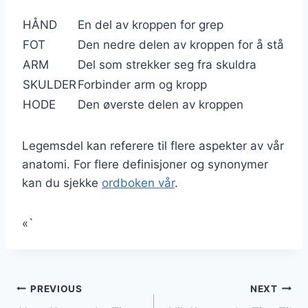
HÅND
En del av kroppen for grep
FOT
Den nedre delen av kroppen for å stå
ARM
Del som strekker seg fra skuldra
SKULDER
Forbinder arm og kropp
HODE
Den øverste delen av kroppen
Legemsdel kan referere til flere aspekter av vår
anatomi. For flere definisjoner og synonymer
kan du sjekke
ordboken vår
.
«`
Innleggsnavigasjon
PREVIOUS
NEXT