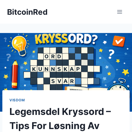
Skip
BitcoinRed
to
content
VISDOM
Legemsdel Kryssord –
Tips For Løsning Av