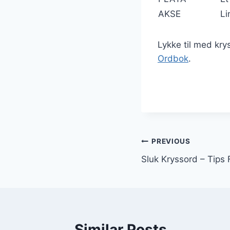
AKSE
Li
Lykke til med kry
Ordbok
.
Innleggsnav
PREVIOUS
Sluk Kryssord – Tips
Similar Posts