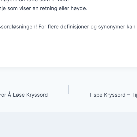
nje som viser en retning eller høyde.
ssordløsningen! For flere definisjoner og synonymer ka
igasjon
 For Å Løse Kryssord
Tispe Kryssord – Ti