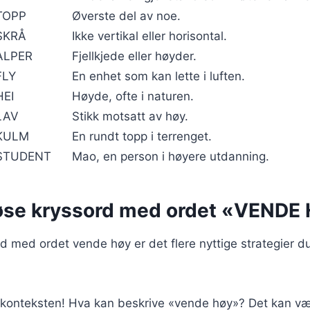
TOPP
Øverste del av noe.
SKRÅ
Ikke vertikal eller horisontal.
ALPER
Fjellkjede eller høyder.
FLY
En enhet som kan lette i luften.
HEI
Høyde, ofte i naturen.
LAV
Stikk motsatt av høy.
KULM
En rundt topp i terrenget.
STUDENT
Mao, en person i høyere utdanning.
øse kryssord med ordet «VENDE
rd med ordet vende høy er det flere nyttige strategier d
r konteksten! Hva kan beskrive «vende høy»? Det kan v