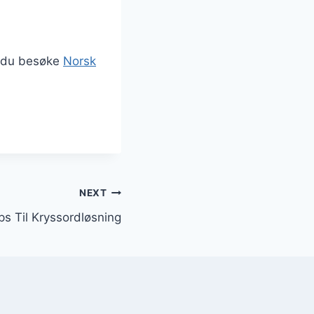
n du besøke
Norsk
NEXT
ps Til Kryssordløsning