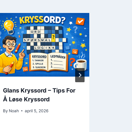
Glans Kryssord – Tips For
Snop Kr
Å Løse Kryssord
Løsnin
By
Noah
april 5, 2026
By
Noah