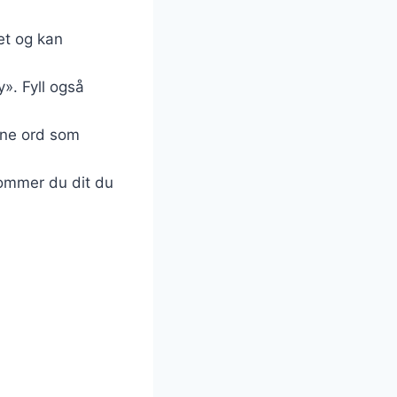
et og kan
». Fyll også
inne ord som
ommer du dit du