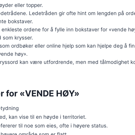
høyder eller topper.
edetrådene. Ledetråden gir ofte hint om lengden på ord
nte bokstaver.
enkleste ordene for å fylle inn bokstaver for «vende høy
d som krysser.
som ordbøker eller online hjelp som kan hjelpe deg å f
 «vende høy».
 Kryssord kan være utfordrende, men med tålmodighet k
r for «VENDE HØY»
tydning
ed, kan vise til en høyde i territoriet.
fererer til noe som eies, ofte i høyere status.
 høyere område som er flatt.