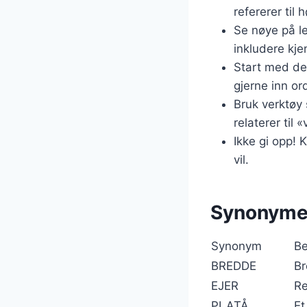
refererer til 
Se nøye på l
inkludere kje
Start med de 
gjerne inn or
Bruk verktøy 
relaterer til
Ikke gi opp!
vil.
Synonyme
Synonym
Be
BREDDE
Br
EJER
Re
PLATÅ
Et