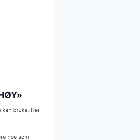
 HØY»
u kan bruke. Her
ære noe som