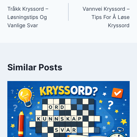
Innleggsnavigasjon
Tråkk Kryssord –
Vannvei Kryssord –
Løsningstips Og
Tips For Å Løse
Vanlige Svar
Kryssord
Similar Posts