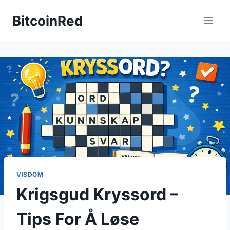
Skip
BitcoinRed
to
content
VISDOM
Krigsgud Kryssord –
Tips For Å Løse