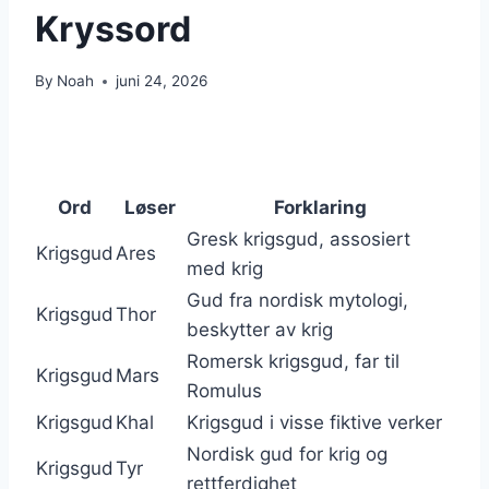
Kryssord
By
Noah
juni 24, 2026
Ord
Løser
Forklaring
Gresk krigsgud, assosiert
Krigsgud
Ares
med krig
Gud fra nordisk mytologi,
Krigsgud
Thor
beskytter av krig
Romersk krigsgud, far til
Krigsgud
Mars
Romulus
Krigsgud
Khal
Krigsgud i visse fiktive verker
Nordisk gud for krig og
Krigsgud
Tyr
rettferdighet