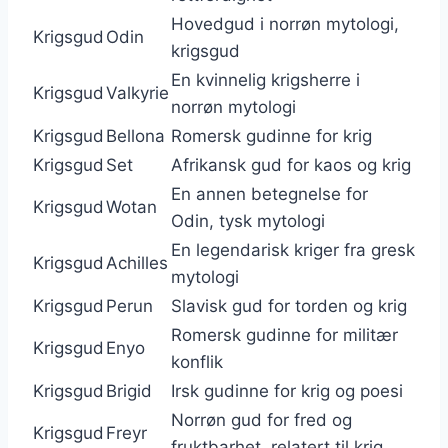
Hovedgud i norrøn mytologi,
Krigsgud
Odin
krigsgud
En kvinnelig krigsherre i
Krigsgud
Valkyrie
norrøn mytologi
Krigsgud
Bellona
Romersk gudinne for krig
Krigsgud
Set
Afrikansk gud for kaos og krig
En annen betegnelse for
Krigsgud
Wotan
Odin, tysk mytologi
En legendarisk kriger fra gresk
Krigsgud
Achilles
mytologi
Krigsgud
Perun
Slavisk gud for torden og krig
Romersk gudinne for militær
Krigsgud
Enyo
konflik
Krigsgud
Brigid
Irsk gudinne for krig og poesi
Norrøn gud for fred og
Krigsgud
Freyr
fruktbarhet, relatert til krig