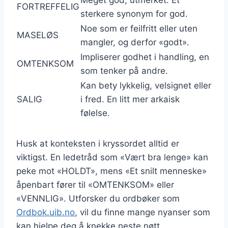
Meget god, utmerket. Et
FORTREFFELIG
sterkere synonym for god.
Noe som er feilfritt eller uten
MASELØS
mangler, og derfor «godt».
Impliserer godhet i handling, en
OMTENKSOM
som tenker på andre.
Kan bety lykkelig, velsignet eller
SALIG
i fred. En litt mer arkaisk
følelse.
Husk at konteksten i kryssordet alltid er
viktigst. En ledetråd som «Vært bra lenge» kan
peke mot «HOLDT», mens «Et snilt menneske»
åpenbart fører til «OMTENKSOM» eller
«VENNLIG». Utforsker du ordbøker som
Ordbok.uib.no
, vil du finne mange nyanser som
kan hjelpe deg å knekke neste nøtt.