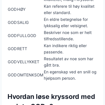
Kan referere til høy kvalitet
GOD
HØY
eller standard.
En eldre betegnelse for
GOD
SALIG
lykksalig eller velsignet.
Beskriver noe som er helt
GOD
FULLGOD
tilfredsstillende.
Kan indikere riktig eller
GOD
RETT
passende.
Resultatet av noe som har
GOD
VELLYKKET
gått bra.
En egenskap ved en snill og
GOD
OMTENKSOM
hjelpsom person.
Hvordan løse kryssord med