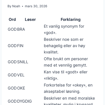
By
Noah
mars 30, 2026
Ord
Løser
Forklaring
Et vanlig synonym for
GOD
BRA
«god».
Beskriver noe som er
GOD
FIN
behagelig eller av høy
kvalitet.
Ofte brukt om personer
GOD
SNILL
med et vennlig gemytt.
Kan vise til «godt» eller
GOD
VEL
«riktig».
Forkortelse for «okey», en
GOD
OKE
akseptabel løsning.
Beskriver en med moralske
GOD
DYGDIG
kvaliteter, mulig i kryssord.