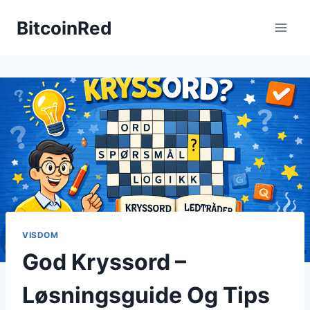
Skip
BitcoinRed
to
content
VISDOM
God Kryssord –
Løsningsguide Og Tips