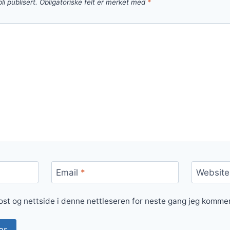
li publisert.
Obligatoriske felt er merket med
*
Email
*
Website
ost og nettside i denne nettleseren for neste gang jeg komme