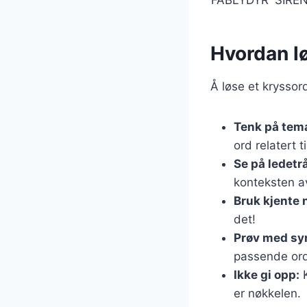
Hvordan l
Å løse et kryssord
Tenk på tem
ord relatert 
Se på ledetr
konteksten av
Bruk kjente 
det!
Prøv med sy
passende ord
Ikke gi opp:
K
er nøkkelen.