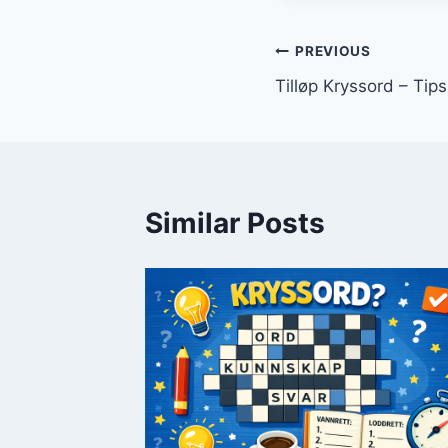
Innleggsnav
PREVIOUS
Tilløp Kryssord – Tip
Similar Posts