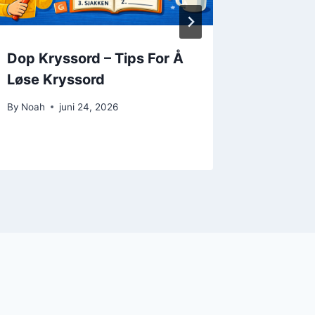
Dop Kryssord – Tips For Å
Tvile K
Løse Kryssord
Tips Og
By
Noah
juni 24, 2026
By
Noah