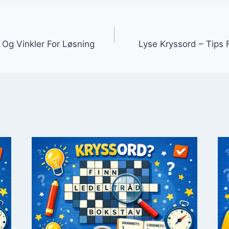
igasjon
s Og Vinkler For Løsning
Lyse Kryssord – Tips 