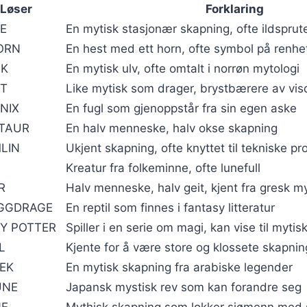
Løser
Forklaring
E
En mytisk stasjonær skapning, ofte ildspru
ORN
En hest med ett horn, ofte symbol på renhe
IK
En mytisk ulv, ofte omtalt i norrøn mytologi
ET
Like mytisk som drager, brystbærere av vi
NIX
En fugl som gjenoppstår fra sin egen aske
TAUR
En halv menneske, halv okse skapning
LIN
Ukjent skapning, ofte knyttet til tekniske p
Kreatur fra folkeminne, ofte lunefull
R
Halv menneske, halv geit, kjent fra gresk my
GGDRAGE
En reptil som finnes i fantasy litteratur
Y POTTER
Spiller i en serie om magi, kan vise til myti
L
Kjente for å være store og klossete skapnin
EK
En mytisk skapning fra arabiske legender
UNE
Japansk mystisk rev som kan forandre seg
NE
Mythisk skapning som lokker sjømenn med