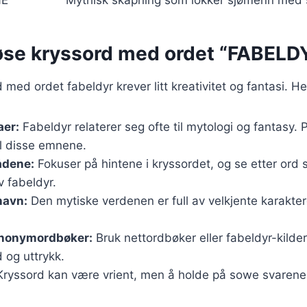
øse kryssord med ordet “FABELD
 med ordet fabeldyr krever litt kreativitet og fantasi. He
aer:
Fabeldyr relaterer seg ofte til mytologi og fantasy. 
til disse emnene.
ådene:
Fokuser på hintene i kryssordet, og se etter ord 
 fabeldyr.
navn:
Den mytiske verdenen er full av velkjente karakter
nonymordbøker:
Bruk nettordbøker eller fabeldyr-kilder
 og uttrykk.
ryssord kan være vrient, men å holde på sowe svaren