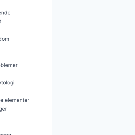
tende
t
sdom
roblemer
tologi
ske elementer
ger
 sang