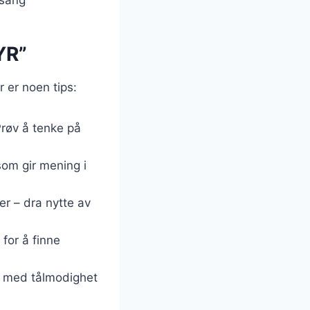
YR”
r er noen tips:
Prøv å tenke på
som gir mening i
er – dra nytte av
 for å finne
e med tålmodighet