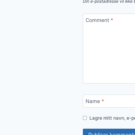
Din e-postadresse vil ikke b
Comment
*
Name
*
Lagre mitt navn, e-p