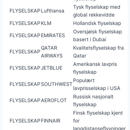
Tysk flyselskap med
FLYSELSKAP
Lufthansa
global rekkevidde
FLYSELSKAP
KLM
Hollandsk flyselskap
Oversjøisk flyselskap
FLYSELSKAP
EMIRATES
basert i Dubai
QATAR
Kvalitetsflyselskap fra
FLYSELSKAP
AIRWAYS
Qatar
Amerikansk lavpris
FLYSELSKAP
JETBLUE
flyselskap
Populært
FLYSELSKAP
SOUTHWEST
lavprisselskap i USA
Russisk nasjonalt
FLYSELSKAP
AEROFLOT
flyselskap
Finsk flyselskap kjent
FLYSELSKAP
FINNAIR
for
langdistanseflyvninger