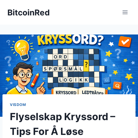
Skip
BitcoinRed
to
content
VISDOM
Flyselskap Kryssord –
Tips For Å Løse