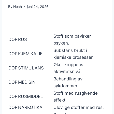
By
Noah
juni 24, 2026
Stoff som påvirker
DOP
RUS
psyken.
Substans brukt i
DOP
KJEMIKALIE
kjemiske prosesser.
Øker kroppens
DOP
STIMULANS
aktivitetsnivå.
Behandling av
DOP
MEDISIN
sykdommer.
Stoff med rusgivende
DOP
RUSMIDDEL
effekt.
DOP
NARKOTIKA
Ulovlige stoffer med rus.