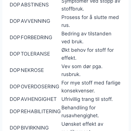
Symptomer ved stopp av
DOP
ABSTINENS
stoffbruk.
Prosess for å slutte med
DOP
AVVENNING
rus.
Bedring av tilstanden
DOP
FORBEDRING
ved bruk.
Økt behov for stoff for
DOP
TOLERANSE
effekt.
Vev som dør pga.
DOP
NEKROSE
rusbruk.
For mye stoff med farlige
DOP
OVERDOSERING
konsekvenser.
DOP
AVHENGIGHET
Ufrivillig trang til stoff.
Behandling for
DOP
REHABILITERING
rusavhengighet.
Uønsket effekt av
DOP
BIVIRKNING