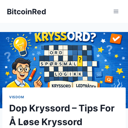
Skip
BitcoinRed
to
content
VISDOM
Dop Kryssord – Tips For
Å Løse Kryssord