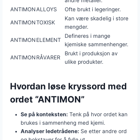
andre metaller.
ANTIMON
ALLOYS
Ofte brukt i legeringer.
Kan være skadelig i store
ANTIMON
TOXISK
mengder.
Defineres i mange
ANTIMON
ELEMENT
kjemiske sammenhenger.
Brukt i produksjon av
ANTIMON
RÅVARER
ulike produkter.
Hvordan løse kryssord med
ordet “ANTIMON”
Se på konteksten:
Tenk på hvor ordet kan
brukes i sammenheng med kjemi.
Analyser ledetrådene:
Se etter andre ord
og bokstaver for å fylle ut.