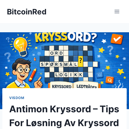
Skip
BitcoinRed
to
content
VISDOM
Antimon Kryssord – Tips
For Løsning Av Kryssord