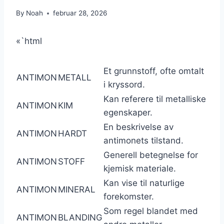
By
Noah
februar 28, 2026
«`html
Et grunnstoff, ofte omtalt
ANTIMON
METALL
i kryssord.
Kan referere til metalliske
ANTIMON
KIM
egenskaper.
En beskrivelse av
ANTIMON
HARDT
antimonets tilstand.
Generell betegnelse for
ANTIMON
STOFF
kjemisk materiale.
Kan vise til naturlige
ANTIMON
MINERAL
forekomster.
Som regel blandet med
ANTIMON
BLANDING