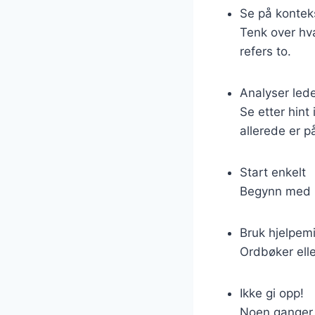
Se på kontek
Tenk over hv
refers to.
Analyser led
Se etter hint
allerede er p
Start enkelt
Begynn med l
Bruk hjelpemi
Ordbøker elle
Ikke gi opp!
Noen ganger t