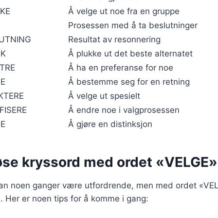
KE
Å velge ut noe fra en gruppe
G
Prosessen med å ta beslutninger
UTNING
Resultat av resonnering
AK
Å plukke ut det beste alternatet
TRE
Å ha en preferanse for noe
E
Å bestemme seg for en retning
KTERE
Å velge ut spesielt
FISERE
Å endre noe i valgprosessen
LE
Å gjøre en distinksjon
øse kryssord med ordet «VELGE»
kan noen ganger være utfordrende, men med ordet «VE
e. Her er noen tips for å komme i gang: