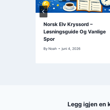
d –
Norsk Elv Kryssord –
 De
Løsningsguide Og Vanlige
gavene
Spor
By
Noah
juni 4, 2026
Legg igjen en