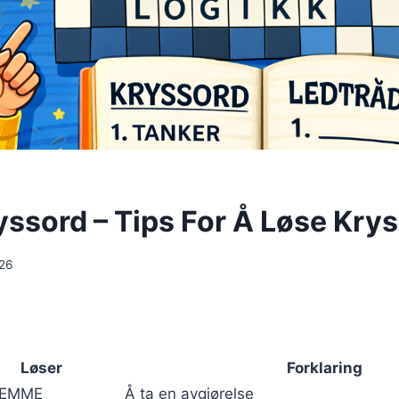
yssord – Tips For Å Løse Kry
026
Løser
Forklaring
TEMME
Å ta en avgjørelse