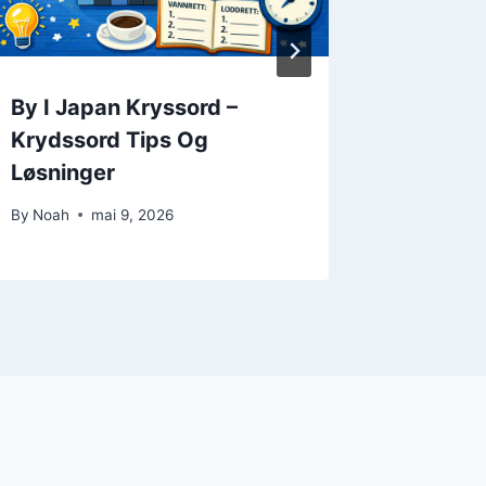
By I Japan Kryssord –
Kjedeli
Krydssord Tips Og
Solvere
Løsninger
Tips
By
Noah
mai 9, 2026
By
Noah