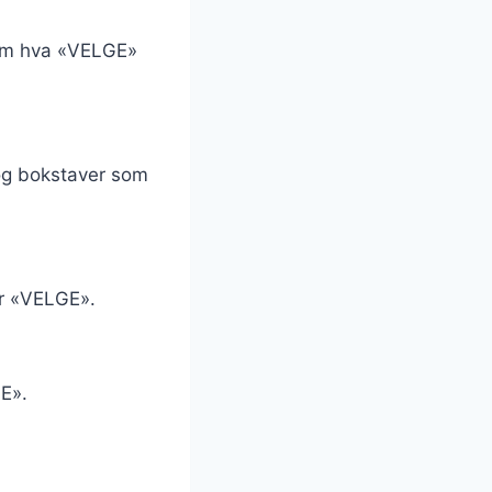
t om hva «VELGE»
 og bokstaver som
or «VELGE».
GE».