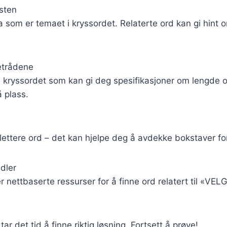
sten
a som er temaet i kryssordet. Relaterte ord kan gi hin
etrådene
 i kryssordet som kan gi deg spesifikasjoner om lengde
å plass.
ettere ord – det kan hjelpe deg å avdekke bokstaver f
dler
r nettbaserte ressurser for å finne ord relatert til «VEL
ar det tid å finne riktig løsning. Fortsett å prøve!