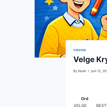
VISDOM
Velge Kr
By
Noah
juni 12, 2
Ord
VELGE
BES