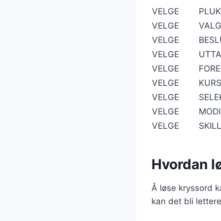
VELGE
PLUK
VELGE
VAL
VELGE
BESL
VELGE
UTT
VELGE
FORE
VELGE
KURS
VELGE
SELE
VELGE
MODI
VELGE
SKIL
Hvordan l
Å løse kryssord 
kan det bli letter