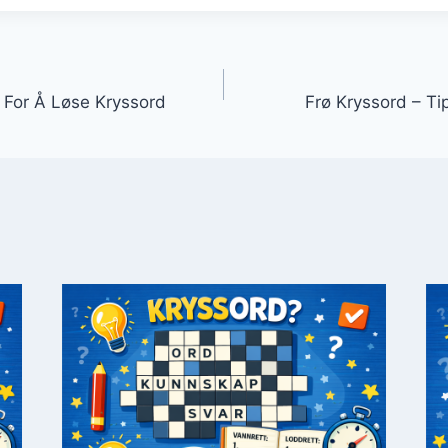
igasjon
s For Å Løse Kryssord
Frø Kryssord – Ti