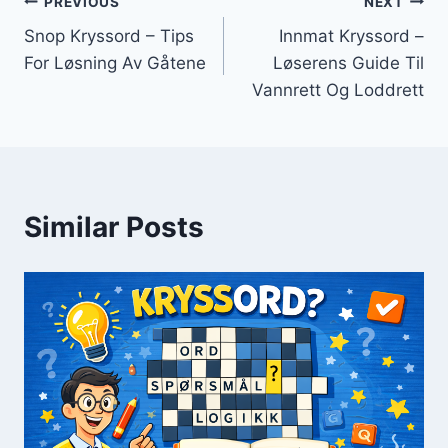
Innleggsnavigasjon
PREVIOUS
NEXT
Snop Kryssord – Tips
Innmat Kryssord –
For Løsning Av Gåtene
Løserens Guide Til
Vannrett Og Loddrett
Similar Posts