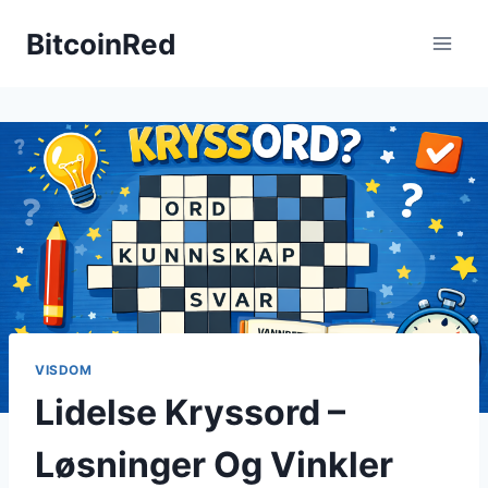
Skip
BitcoinRed
to
content
VISDOM
Lidelse Kryssord –
Løsninger Og Vinkler