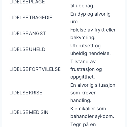
LIDELSE
PLAGE
til ubehag.
En dyp og alvorlig
LIDELSE
TRAGEDIE
uro.
Følelse av frykt eller
LIDELSE
ANGST
bekymring.
Uforutsett og
LIDELSE
UHELD
uheldig hendelse.
Tilstand av
LIDELSE
FORTVILELSE
frustrasjon og
oppgitthet.
En alvorlig situasjon
LIDELSE
KRISE
som krever
handling.
Kjemikalier som
LIDELSE
MEDISIN
behandler sykdom.
Tegn på en