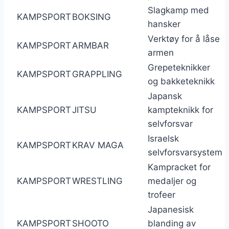
Slagkamp med
KAMPSPORT
BOKSING
hansker
Verktøy for å låse
KAMPSPORT
ARMBAR
armen
Grepeteknikker
KAMPSPORT
GRAPPLING
og bakketeknikk
Japansk
KAMPSPORT
JITSU
kampteknikk for
selvforsvar
Israelsk
KAMPSPORT
KRAV MAGA
selvforsvarsystem
Kampracket for
KAMPSPORT
WRESTLING
medaljer og
trofeer
Japanesisk
KAMPSPORT
SHOOTO
blanding av