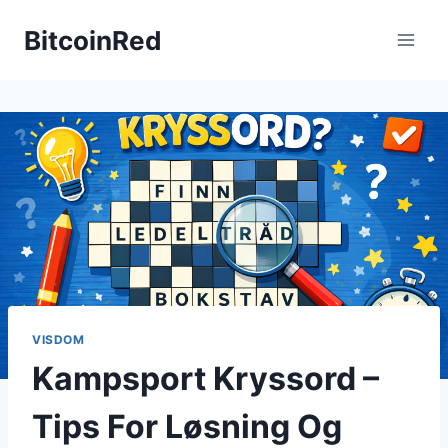
Skip
BitcoinRed
to
content
VISDOM
Kampsport Kryssord –
Tips For Løsning Og