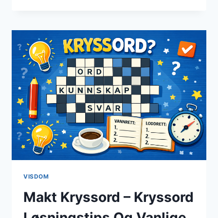
KRYSSORD
–
TIPP
TIL
LØSNING
AV
KRYSSORD
VISDOM
Makt Kryssord – Kryssord
Løsningstips Og Vanlige