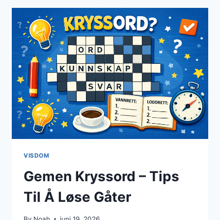
LØSNINGSTIPS
OG
VANLIGE
SVAR
VISDOM
Gemen Kryssord – Tips
Til Å Løse Gåter
By
Noah
juni 19, 2026