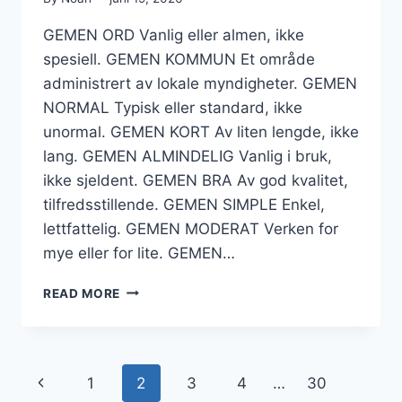
GEMEN ORD Vanlig eller almen, ikke
spesiell. GEMEN KOMMUN Et område
administrert av lokale myndigheter. GEMEN
NORMAL Typisk eller standard, ikke
unormal. GEMEN KORT Av liten lengde, ikke
lang. GEMEN ALMINDELIG Vanlig i bruk,
ikke sjeldent. GEMEN BRA Av god kvalitet,
tilfredsstillende. GEMEN SIMPLE Enkel,
lettfattelig. GEMEN MODERAT Verken for
mye eller for lite. GEMEN…
GEMEN
READ MORE
KRYSSORD
–
TIPS
TIL
Page
Previous
1
2
3
4
…
30
Å
LØSE