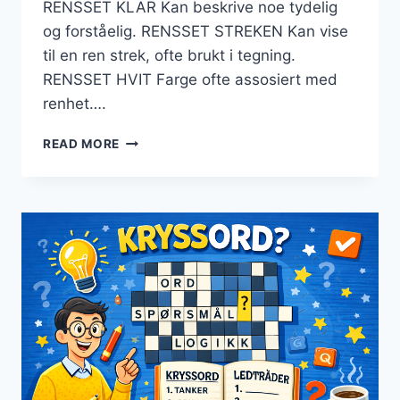
RENSSET KLAR Kan beskrive noe tydelig
og forståelig. RENSSET STREKEN Kan vise
til en ren strek, ofte brukt i tegning.
RENSSET HVIT Farge ofte assosiert med
renhet….
RENSET
READ MORE
KRYSSORD
–
LØSNINGSTIPS
OG
VANLIGE
SVAR