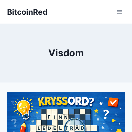
Skip
BitcoinRed
to
content
Visdom