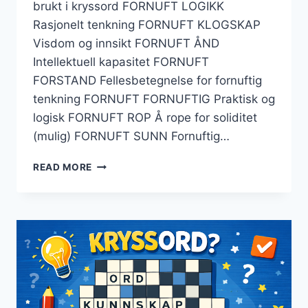
brukt i kryssord FORNUFT LOGIKK
Rasjonelt tenkning FORNUFT KLOGSKAP
Visdom og innsikt FORNUFT ÅND
Intellektuell kapasitet FORNUFT
FORSTAND Fellesbetegnelse for fornuftig
tenkning FORNUFT FORNUFTIG Praktisk og
logisk FORNUFT ROP Å rope for soliditet
(mulig) FORNUFT SUNN Fornuftig…
FORNUFT
READ MORE
KRYSSORD
–
TIPS
TIL
LØSNING
OG
VANNRETTE
VINKLER