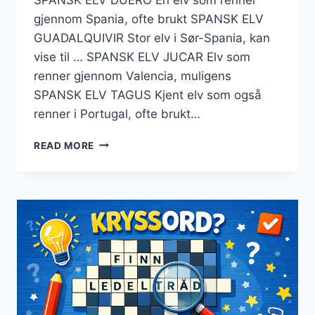
gjennom Spania, ofte brukt SPANSK ELV
GUADALQUIVIR Stor elv i Sør-Spania, kan
vise til … SPANSK ELV JUCAR Elv som
renner gjennom Valencia, muligens
SPANSK ELV TAGUS Kjent elv som også
renner i Portugal, ofte brukt…
SPANSK
READ MORE
ELV
KRYSSORD
–
LØSERENS
VEILEDNING
OG
VURDERTE
SVAR