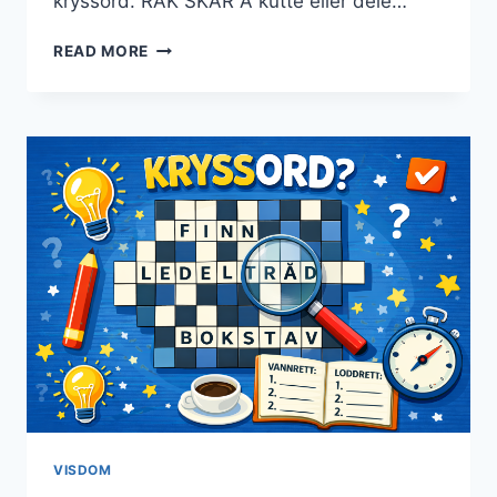
kryssord. RAK SKAR Å kutte eller dele…
RAK
READ MORE
KRYSSORD
–
SLIK
LØSER
DU
KRYSSORD
EFFEKTIVT
VISDOM