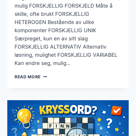
mulig FORSKJELLIG FORSKJELD Måte å
skille, ofte brukt FORSKJELLIG
HETEROGEN Bestående av ulike
komponenter FORSKJELLIG UNIK
Særpreget, kun en av sitt slag
FORSKJELLIG ALTERNATIV Alternativ
løsning, mulighet FORSKJELLIG VARIABEL
Kan endre seg, mulig…
FORSKJELLIG
READ MORE
KRYSSORD
–
TIPS
OG
VINNENDE
STRATEGIER