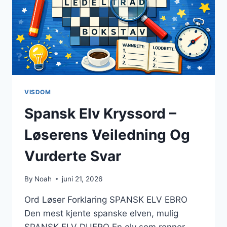
VISDOM
Spansk Elv Kryssord –
Løserens Veiledning Og
Vurderte Svar
By
Noah
juni 21, 2026
Ord Løser Forklaring SPANSK ELV EBRO
Den mest kjente spanske elven, mulig
SPANSK ELV DUERO En elv som renner